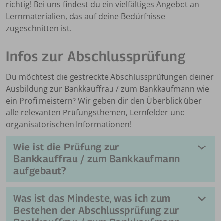
richtig! Bei uns findest du ein vielfältiges Angebot an
Lernmaterialien, das auf deine Bedürfnisse
zugeschnitten ist.
Infos zur Abschlussprüfung
Du möchtest die gestreckte Abschlussprüfungen deiner
Ausbildung zur Bankkauffrau / zum Bankkaufmann wie
ein Profi meistern? Wir geben dir den Überblick über
alle relevanten Prüfungsthemen, Lernfelder und
organisatorischen Informationen!
Wie ist die Prüfung zur
Bankkauffrau / zum Bankkaufmann
aufgebaut?
Die Prüfung teilt sich auf in zwei gestreckte
Was ist das Mindeste, was ich zum
Abschlussprüfungen. Teil 1 findet 18 Monate nach
Bestehen der Abschlussprüfung zur
Ausbildungsbeginn statt, Teil 2 am Ende der