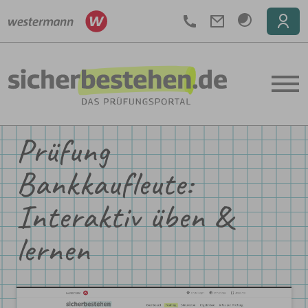
Telefon
Prüfung
Bankkaufleute:
Interaktiv üben &
lernen