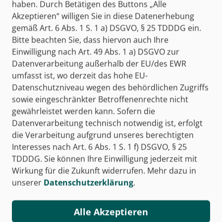
haben. Durch Betätigen des Buttons „Alle
Akzeptieren“ willigen Sie in diese Datenerhebung
978-3-427-28460-4
gemäß Art. 6 Abs. 1 S. 1 a) DSGVO, § 25 TDDDG ein.
14,00 €
Bitte beachten Sie, dass hiervon auch Ihre
Einwilligung nach Art. 49 Abs. 1 a) DSGVO zur
zum Kauf
Datenverarbeitung außerhalb der EU/des EWR
umfasst ist, wo derzeit das hohe EU-
Datenschutzniveau wegen des behördlichen Zugriffs
sowie eingeschränkter Betroffenenrechte nicht
NEUAUFLAGE
gewährleistet werden kann. Sofern die
Prüfungsvorbereitung
Datenverarbeitung technisch notwendig ist, erfolgt
Prüfungswissen KOMPAKT -
Bankkaufmann/Bankkauffrau
die Verarbeitung aufgrund unseres berechtigten
Interesses nach Art. 6 Abs. 1 S. 1 f) DSGVO, § 25
BiBox - Das digitale Unterrichtssystem
TDDDG. Sie können Ihre Einwilligung jederzeit mit
Klassensatz PrintPlus (1 Schuljahr)
Wirkung für die Zukunft widerrufen. Mehr dazu in
978-3-427-28472-7
unserer
Datenschutzerklärung
.
zum Kauf
Alle Akzeptieren