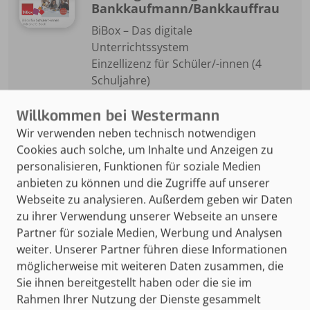
Bankkaufmann/Bankkauffrau
BiBox – Das digitale
Unterrichtssystem
Einzellizenz für Schüler/-innen (4
Schuljahre)
978-3-427-59947-0
34,00 €
Wir verwenden neben technisch notwendigen
Cookies auch solche, um Inhalte und Anzeigen zu
personalisieren, Funktionen für soziale Medien
zum Kauf
anbieten zu können und die Zugriffe auf unserer
Webseite zu analysieren. Außerdem geben wir Daten
zu ihrer Verwendung unserer Webseite an unsere
NEUAUFLAGE
Partner für soziale Medien, Werbung und Analysen
Prüfungsvorbereitung
weiter. Unserer Partner führen diese Informationen
Prüfungswissen KOMPAKT -
möglicherweise mit weiteren Daten zusammen, die
Bankkaufmann/Bankkauffrau
Sie ihnen bereitgestellt haben oder die sie im
BiBox - Das digitale Unterrichtssystem
Rahmen Ihrer Nutzung der Dienste gesammelt
Einzellizenz für Schüler/-innen (1 Jahr)