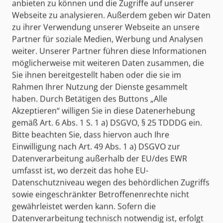
anbieten zu können und die Zugriffe auf unserer
Industrielle Elektroberufe
Webseite zu analysieren. Außerdem geben wir Daten
zu ihrer Verwendung unserer Webseite an unsere
Industriemechaniker/-in
Partner für soziale Medien, Werbung und Analysen
weiter. Unserer Partner führen diese Informationen
Kaufleute für Büromanagement
möglicherweise mit weiteren Daten zusammen, die
Sie ihnen bereitgestellt haben oder die sie im
Kaufleute im E-Commerce
Rahmen Ihrer Nutzung der Dienste gesammelt
haben. Durch Betätigen des Buttons „Alle
Kaufleute im Einzelhandel
Akzeptieren“ willigen Sie in diese Datenerhebung
gemäß Art. 6 Abs. 1 S. 1 a) DSGVO, § 25 TDDDG ein.
Bitte beachten Sie, dass hiervon auch Ihre
KFZ/Fahrzeugtechnik
Einwilligung nach Art. 49 Abs. 1 a) DSGVO zur
Datenverarbeitung außerhalb der EU/des EWR
Konstruktiosmechaniker/-in
umfasst ist, wo derzeit das hohe EU-
Datenschutzniveau wegen des behördlichen Zugriffs
Maler/-in und Lackierer/-in
sowie eingeschränkter Betroffenenrechte nicht
gewährleistet werden kann. Sofern die
Medizinische/-r Fachangestellte/-r
Datenverarbeitung technisch notwendig ist, erfolgt