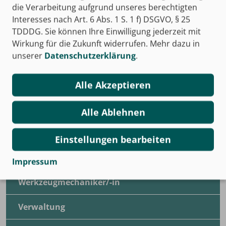
die Verarbeitung aufgrund unseres berechtigten
Metallbauer/Metallbauerin
Interesses nach Art. 6 Abs. 1 S. 1 f) DSGVO, § 25
TDDDG. Sie können Ihre Einwilligung jederzeit mit
Rechtsanwaltsfachangestellte
Wirkung für die Zukunft widerrufen. Mehr dazu in
unserer
Datenschutzerklärung
.
Rechtsanwalts- und Notarfachangestellte
SHK-Berufe/Versorgungstechnik
Alle Akzeptieren
Spedition und Logistikdienstleistungen
Alle Ablehnen
Tischler/Tischlerin
Einstellungen bearbeiten
Verkäufer/Verkäuferin
Impressum
Werkzeugmechaniker/-in
Verwaltung