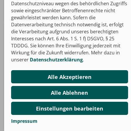
Datenschutzniveau wegen des behördlichen Zugriffs
zum Kauf
sowie eingeschränkter Betroffenenrechte nicht
gewährleistet werden kann. Sofern die
Datenverarbeitung technisch notwendig ist, erfolgt
die Verarbeitung aufgrund unseres berechtigten
NEUAUFLAGE
Interesses nach Art. 6 Abs. 1 S. 1 f) DSGVO, § 25
Holzer Stofftelegramme Baden-
TDDDG. Sie können Ihre Einwilligung jederzeit mit
Württemberg – Wirtschafts-
und Sozialkunde
Wirkung für die Zukunft widerrufen. Mehr dazu in
(Gesamtwirtschaft)
unserer
Datenschutzerklärung
.
BiBox - Das digitale Unterrichtssystem
Klassensatz PrintPlus (1 Schuljahr)
Alle Akzeptieren
978-3-427-81885-4
Alle Ablehnen
mehr Infos
Einstellungen bearbeiten
zum Kauf
Impressum