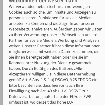
mehr Infos
Wir verwenden neben technisch notwendigen
Cookies auch solche, um Inhalte und Anzeigen zu
zum Kauf
personalisieren, Funktionen für soziale Medien
anbieten zu können und die Zugriffe auf unserer
Webseite zu analysieren. Außerdem geben wir Daten
zu ihrer Verwendung unserer Webseite an unsere
NEUAUFLAGE
Partner für soziale Medien, Werbung und Analysen
Holzer Stofftelegramme Baden-
weiter. Unserer Partner führen diese Informationen
Württemberg – Wirtschafts-
und Sozialkunde
möglicherweise mit weiteren Daten zusammen, die
(Gesamtwirtschaft)
Sie ihnen bereitgestellt haben oder die sie im
Rahmen Ihrer Nutzung der Dienste gesammelt
BiBox - Das digitale Unterrichtssystem
haben. Durch Betätigen des Buttons „Alle
Einzellizenz für Schüler/-innen (1 Jahr)
Akzeptieren“ willigen Sie in diese Datenerhebung
978-3-427-15791-5
gemäß Art. 6 Abs. 1 S. 1 a) DSGVO, § 25 TDDDG ein.
Bitte beachten Sie, dass hiervon auch Ihre
14,00 €
Einwilligung nach Art. 49 Abs. 1 a) DSGVO zur
Datenverarbeitung außerhalb der EU/des EWR
mehr Infos
umfasst ist, wo derzeit das hohe EU-