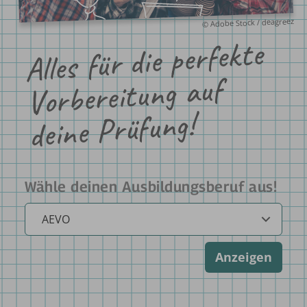
© Adobe Stock / deagreez
Alles für die perfekte
Vorbereitung auf
deine Prüfung!
Wähle deinen Ausbildungsberuf aus!
Anzeigen