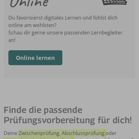
Online
zum
online
Du favorisierst digitales Lernen und fühlst dich
lernen
online am wohlsten?
Schau dir gerne unsere passenden Lernbegleiter
an!
Online lernen
Finde die passende
Prüfungsvorbereitung für dich!
Deine
Zwischenprüfung, Abschlussprüfung
oder