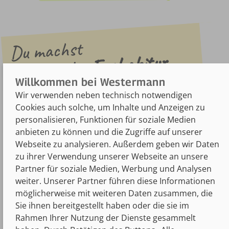
Du machst
Fachabitur
oder
Abitur
und suchst die
Wir verwenden neben technisch notwendigen
richtige Prüfungs-
Cookies auch solche, um Inhalte und Anzeigen zu
vorbereitung?
personalisieren, Funktionen für soziale Medien
anbieten zu können und die Zugriffe auf unserer
Dann klicke hier und
Webseite zu analysieren. Außerdem geben wir Daten
finde das passende Produkt!
zu ihrer Verwendung unserer Webseite an unsere
Partner für soziale Medien, Werbung und Analysen
weiter. Unserer Partner führen diese Informationen
möglicherweise mit weiteren Daten zusammen, die
Sie ihnen bereitgestellt haben oder die sie im
Rahmen Ihrer Nutzung der Dienste gesammelt
Erfahre alles rund um Prüfungen und