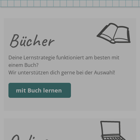
mehr
über
Bücher
die
Buchreihen
Deine Lernstrategie funktioniert am besten mit
einem Buch?
Wir unterstützen dich gerne bei der Auswahl!
mit Buch lernen
zu
den
Apps