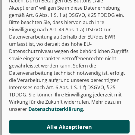
haben. Durch Betätigen des Buttons „Alle
Prüfungsvorbereitung in unserem
Akzeptieren“ willigen Sie in diese Datenerhebung
Podcast🎧
gemäß Art. 6 Abs. 1 S. 1 a) DSGVO, § 25 TDDDG ein.
Bitte beachten Sie, dass hiervon auch Ihre
Einwilligung nach Art. 49 Abs. 1 a) DSGVO zur
Datenverarbeitung außerhalb der EU/des EWR
umfasst ist, wo derzeit das hohe EU-
Datenschutzniveau wegen des behördlichen Zugriffs
sowie eingeschränkter Betroffenenrechte nicht
gewährleistet werden kann. Sofern die
Datenverarbeitung technisch notwendig ist, erfolgt
die Verarbeitung aufgrund unseres berechtigten
Interesses nach Art. 6 Abs. 1 S. 1 f) DSGVO, § 25
TDDDG. Sie können Ihre Einwilligung jederzeit mit
Wirkung für die Zukunft widerrufen. Mehr dazu in
unserer
Datenschutzerklärung
.
Alle Akzeptieren