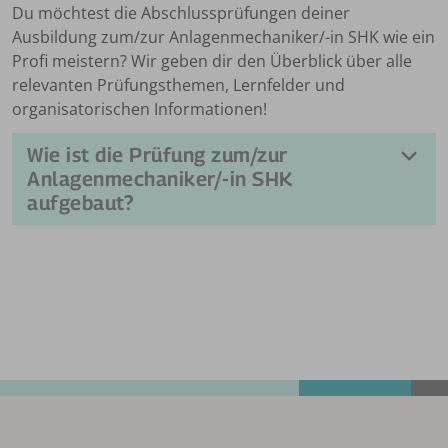
Du möchtest die Abschlussprüfungen deiner
Ausbildung zum/zur Anlagenmechaniker/-in SHK wie ein
Profi meistern? Wir geben dir den Überblick über alle
relevanten Prüfungsthemen, Lernfelder und
organisatorischen Informationen!
Wie ist die Prüfung zum/zur
Anlagenmechaniker/-in SHK
aufgebaut?
Die Prüfung teilt sich auf in zwei gestreckte
Abschlussprüfungen. Teil 1 findet 18 Monate nach
Ausbildungsbeginn statt, Teil 2 am Ende der
Ausbildung. Teil 2 besteht aus einem schriftlichen
und mündlichen Teil.
Wann?
Themen
A
Teil 1
Ende 2.
„Versorgungstechnik“
A