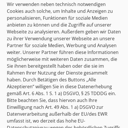
Mit Buch lernen
Wir verwenden neben technisch notwendigen
Cookies auch solche, um Inhalte und Anzeigen zu
personalisieren, Funktionen für soziale Medien
NEUAUFLAGE
anbieten zu können und die Zugriffe auf unserer
Anlagenmechaniker/-in
Webseite zu analysieren. Außerdem geben wir Daten
Sanitär-, Heizungs- und
zu ihrer Verwendung unserer Webseite an unsere
Klimatechnik
Partner für soziale Medien, Werbung und Analysen
Prüfungsvorbereitung Teil 2
weiter. Unserer Partner führen diese Informationen
Gesellenprüfung
möglicherweise mit weiteren Daten zusammen, die
Sie ihnen bereitgestellt haben oder die sie im
978-3-427-07545-5
Rahmen Ihrer Nutzung der Dienste gesammelt
26,50 €
haben. Durch Betätigen des Buttons „Alle
Akzeptieren“ willigen Sie in diese Datenerhebung
gemäß Art. 6 Abs. 1 S. 1 a) DSGVO, § 25 TDDDG ein.
Beispielseiten
Bitte beachten Sie, dass hiervon auch Ihre
Einwilligung nach Art. 49 Abs. 1 a) DSGVO zur
zum Kauf
Datenverarbeitung außerhalb der EU/des EWR
umfasst ist, wo derzeit das hohe EU-
Datenschutzniveau wegen des behördlichen Zugriffs