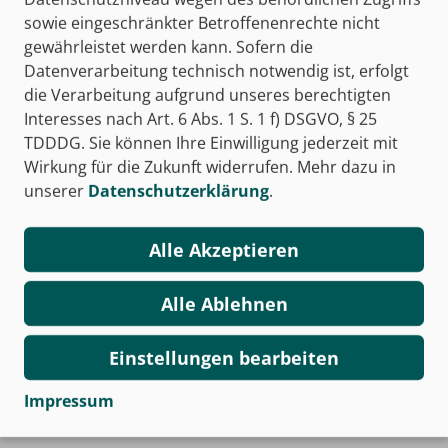
NEUAUFLAGE
sowie eingeschränkter Betroffenenrechte nicht
Anlagenmechaniker/-in
gewährleistet werden kann. Sofern die
Sanitär-, Heizungs- und
Datenverarbeitung technisch notwendig ist, erfolgt
Klimatechnik
die Verarbeitung aufgrund unseres berechtigten
Prüfungsvorbereitung Teil 1
Interesses nach Art. 6 Abs. 1 S. 1 f) DSGVO, § 25
Gesellenprüfung
TDDDG. Sie können Ihre Einwilligung jederzeit mit
Wirkung für die Zukunft widerrufen. Mehr dazu in
978-3-427-07546-2
unserer
Datenschutzerklärung
.
26,50 €
Alle Akzeptieren
Beispielseiten
Alle Ablehnen
zum Kauf
Einstellungen bearbeiten
Impressum
Infos zur Abschlussprüfung