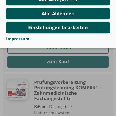
Zahnmedizinische
Fachangestellte
Alle Ablehnen
BiBox - Das digitale Unterrichtssystem
Klassensatz PrintPlus (1 Schuljahr)
Einstellungen bearbeiten
978-3-427-81434-4
Impressum
mehr Infos
zum Kauf
Prüfungsvorbereitung
Prüfungstraining KOMPAKT -
Zahnmedizinische
Fachangestellte
BiBox – Das digitale
Unterrichtssystem