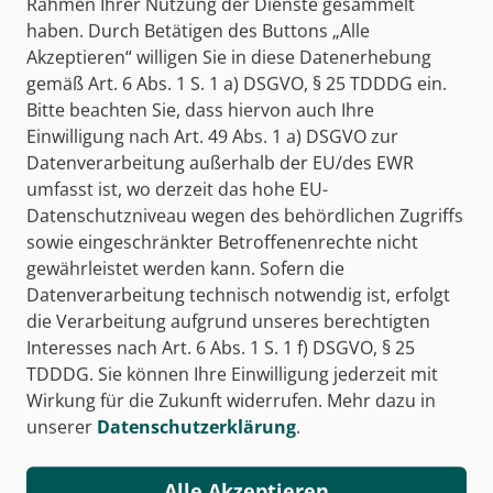
Rahmen Ihrer Nutzung der Dienste gesammelt
NEUAUFLAGE
haben. Durch Betätigen des Buttons „Alle
Prüfungsvorbereitung
Akzeptieren“ willigen Sie in diese Datenerhebung
Prüfungswissen KOMPAKT -
gemäß Art. 6 Abs. 1 S. 1 a) DSGVO, § 25 TDDDG ein.
Zahnmedizinische
Bitte beachten Sie, dass hiervon auch Ihre
Fachangestellte
Einwilligung nach Art. 49 Abs. 1 a) DSGVO zur
BiBox - Das digitale Unterrichtssystem
Datenverarbeitung außerhalb der EU/des EWR
Klassensatz PrintPlus (1 Schuljahr)
umfasst ist, wo derzeit das hohe EU-
Datenschutzniveau wegen des behördlichen Zugriffs
978-3-427-28758-2
sowie eingeschränkter Betroffenenrechte nicht
gewährleistet werden kann. Sofern die
mehr Infos
Datenverarbeitung technisch notwendig ist, erfolgt
die Verarbeitung aufgrund unseres berechtigten
zum Kauf
Interesses nach Art. 6 Abs. 1 S. 1 f) DSGVO, § 25
TDDDG. Sie können Ihre Einwilligung jederzeit mit
Wirkung für die Zukunft widerrufen. Mehr dazu in
unserer
Datenschutzerklärung
.
NEUAUFLAGE
Prüfungsvorbereitung
Prüfungswissen KOMPAKT -
Alle Akzeptieren