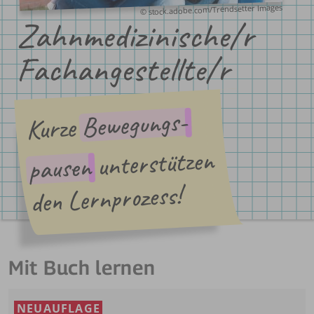
© stock.adobe.com/Trendsetter Images
Zahn­medizinische/r
Fach­angestellte/r
Bewegungs-
Kurze
unterstützen
pausen
den Lernprozess!
Mit Buch lernen
NEUAUFLAGE